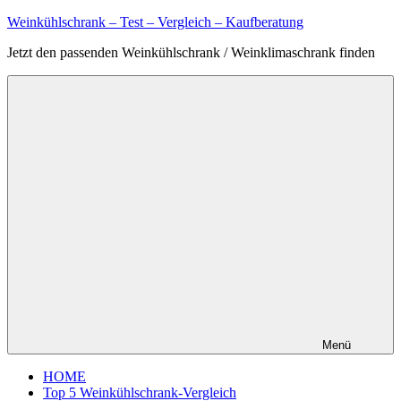
Zum
Weinkühlschrank – Test – Vergleich – Kaufberatung
Inhalt
Jetzt den passenden Weinkühlschrank / Weinklimaschrank finden
springen
Menü
HOME
Top 5 Weinkühlschrank-Vergleich